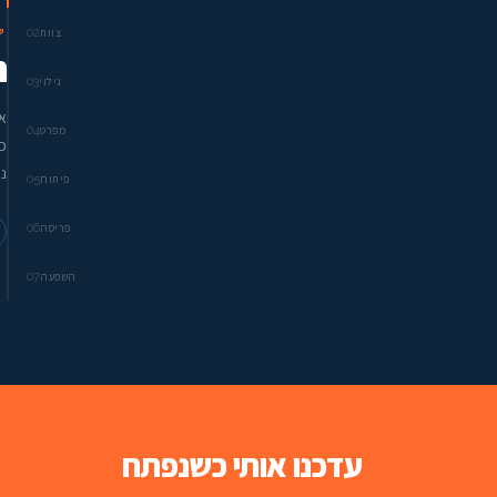
02
ש
צוות
ה
03
גילוי
א
04
מפרט
כ
נ
05
פיתוח
06
פריסה
07
השפעה
עדכנו אותי כשנפתח