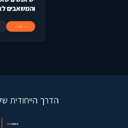
והמשאבים לא
→
← כן
הדרך הייחודית שלנ
01
הגשה